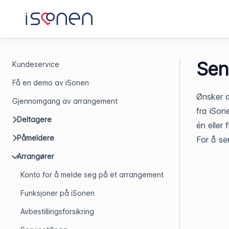
Sen
Kundeservice
Få en demo av iSonen
Ønsker d
Gjennomgang av arrangement
fra iSon
Deltagere
én eller
Påmeldere
For å se
Arrangører
Konto for å melde seg på et arrangement
Funksjoner på iSonen
Avbestillingsforsikring