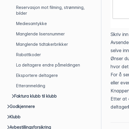
Reservasjon mot filming, strømming,
bilder
Mediesamtykke
Skriv inn
Manglende lisensnummer
Avsender
Manglende tidtakerbrikker
selve in
Rabattkoder
Ønser du
La deltagere endre påmeldingen
hvor det
For å se
Eksportere deltagere
eller eve
Etteranmelding
Knappen
Faktura klubb til klubb
Etter at
deltager
Godkjennere
Klubb
Avbestillingsforsikring