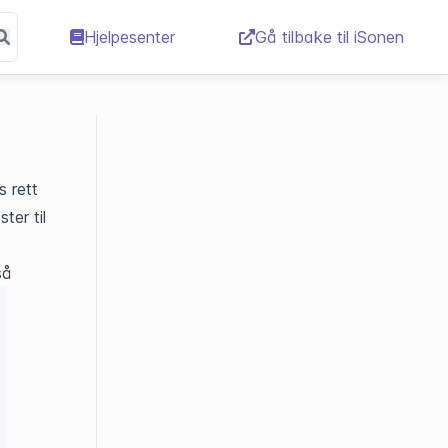
Hjelpesenter
Gå tilbake til iSonen
s rett
ter til
så