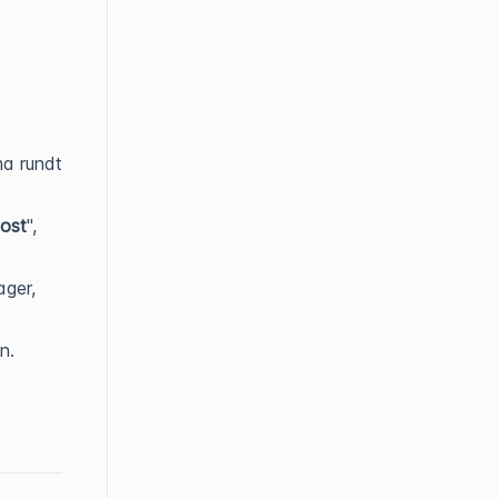
ma rundt
post
",
ager,
n.
t