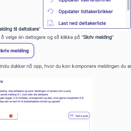
lding til deltakere
"
d å velge én deltagere og så klikke på "
Skriv melding
"
vindu dukker nå opp, hvor du kan komponere meldingen du ø